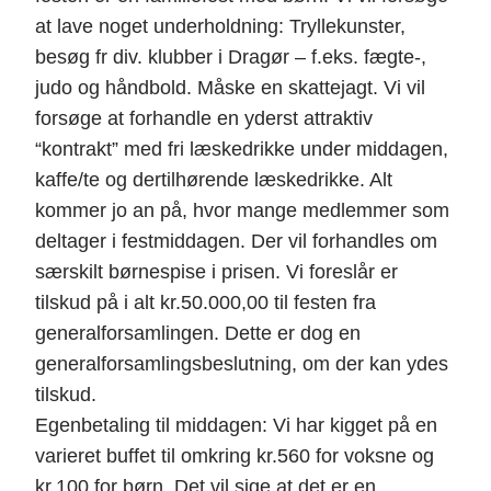
at lave noget underholdning: Tryllekunster,
besøg fr div. klubber i Dragør – f.eks. fægte-,
judo og håndbold. Måske en skattejagt. Vi vil
forsøge at forhandle en yderst attraktiv
“kontrakt” med fri læskedrikke under middagen,
kaffe/te og dertilhørende læskedrikke. Alt
kommer jo an på, hvor mange medlemmer som
deltager i festmiddagen. Der vil forhandles om
særskilt børnespise i prisen. Vi foreslår er
tilskud på i alt kr.50.000,00 til festen fra
generalforsamlingen. Dette er dog en
generalforsamlingsbeslutning, om der kan ydes
tilskud.
Egenbetaling til middagen: Vi har kigget på en
varieret buffet til omkring kr.560 for voksne og
kr.100 for børn. Det vil sige at det er en