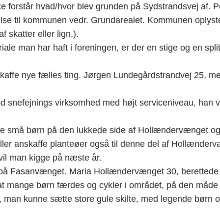
e forstår hvad/hvor blev grunden på Sydstrandsvej af. Per
else til kommunen vedr. Grundarealet. Kommunen oplyste 
 skatter eller lign.).
riale man har haft i foreningen, er der en stige og en spli
ffe nye fælles ting. Jørgen Lundegårdstrandvej 25, mente 
 snefejnings virksomhed med højt serviceniveau, han 
små børn på den lukkede side af Hollændervænget og he
eller anskaffe planteøer også til denne del af Hollænde
vil man kigge på næste år.
 på Fasanvænget. Maria Hollændervænget 30, berettede at
 at mange børn færdes og cykler i området, på den må
man kunne sætte store gule skilte, med legende børn op.