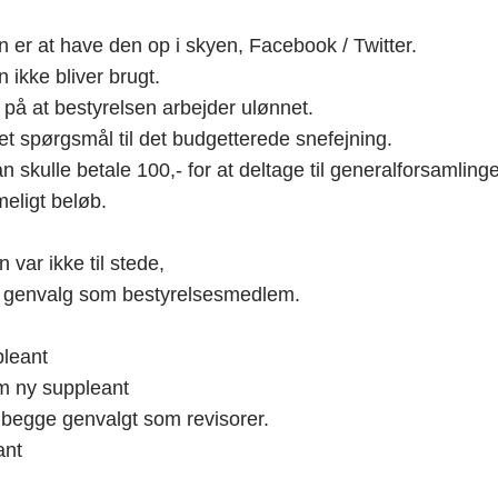
er at have den op i skyen, Facebook / Twitter.
ikke bliver brugt.
 at bestyrelsen arbejder ulønnet.
llet spørgsmål til det budgetterede snefejning.
kulle betale 100,- for at deltage til generalforsamlinge
imeligt beløb.
ar ikke til stede,
til genvalg som bestyrelsesmedlem.
pleant
m ny suppleant
begge genvalgt som revisorer.
ant