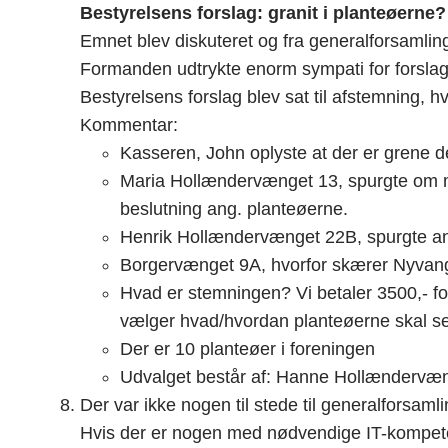
Bestyrelsens forslag: granit i planteøerne?
Emnet blev diskuteret og fra generalforsamling
Formanden udtrykte enorm sympati for forslage
Bestyrelsens forslag blev sat til afstemning, h
Kommentar:
Kasseren, John oplyste at der er grene der
Maria Hollændervænget 13, spurgte om ma
beslutning ang. planteøerne.
Henrik Hollændervænget 22B, spurgte an
Borgervænget 9A, hvorfor skærer Nyvang 
Hvad er stemningen? Vi betaler 3500,- for
vælger hvad/hvordan planteøerne skal se
Der er 10 planteøer i foreningen
Udvalget består af: Hanne Hollændervæ
Der var ikke nogen til stede til generalforsa
Hvis der er nogen med nødvendige IT-kompeten