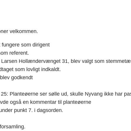
oner velkommen.
 fungere som dirigent
som referent.
 Larsen Hollændervænget 31, blev valgt som stemmetæl
aget som lovligt indkaldt.
 blev godkendt
25: Planteøerne ser sølle ud, skulle Nyvang ikke har p
vde også en kommentar til planteøerne
under punkt 7. i dagsorden.
lforsamling.