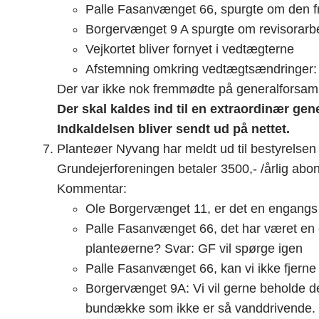
Palle Fasanvænget 66, spurgte om den fre
Borgervænget 9 A spurgte om revisorarbej
Vejkortet bliver fornyet i vedtægterne
Afstemning omkring vedtægtsændringer: JA
Der var ikke nok fremmødte på generalforsamli
Der skal kaldes ind til en extraordinær gen
Indkaldelsen bliver sendt ud på nettet.
Planteøer Nyvang har meldt ud til bestyrelsen 
Grundejerforeningen betaler 3500,- /årlig abo
Kommentar:
Ole Borgervænget 11, er det en engangs
Palle Fasanvænget 66, det har været e
planteøerne? Svar: GF vil spørge igen
Palle Fasanvænget 66, kan vi ikke fjerne
Borgervænget 9A: Vi vil gerne beholde 
bundække som ikke er så vanddrivende.