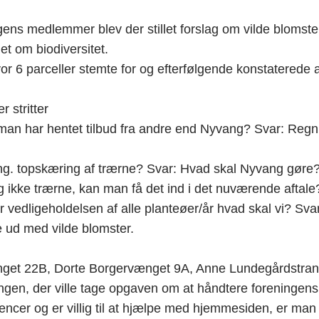
ens medlemmer blev der stillet forslag om vilde blomster 
t om biodiversitet.
vor 6 parceller stemte for og efterfølgende konstaterede at
 stritter
n har hentet tilbud fra andre end Nyvang? Svar: Regnin
g. topskæring af trærne? Svar: Hvad skal Nyvang gøre
ikke trærne, kan man få det ind i det nuværende aftale
 vedligeholdelsen af alle planteøer/år hvad skal vi? Sva
 ud med vilde blomster.
nget 22B, Dorte Borgervænget 9A, Anne Lundegårdstran
mlingen, der ville tage opgaven om at håndtere foreninge
cer og er villig til at hjælpe med hjemmesiden, er man 