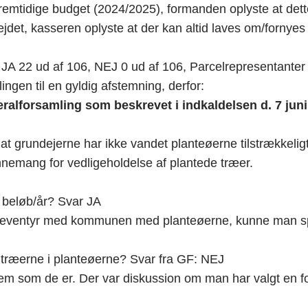
mtidige budget (2024/2025), formanden oplyste at dette
det, kasseren oplyste at der kan altid laves om/fornyes 
 22 ud af 106, NEJ 0 ud af 106, Parcelrepresentanter t
ngen til en gyldig afstemning, derfor:
eralforsamling som beskrevet i indkaldelsen d. 7 jun
at grundejerne har ikke vandet planteøerne tilstrækkeligt
nnemang for vedligeholdelse af plantede træer.
 beløb/år? Svar JA
n eventyr med kommunen med planteøerne, kunne man 
 træerne i planteøerne? Svar fra GF: NEJ
dem som de er. Der var diskussion om man har valgt en