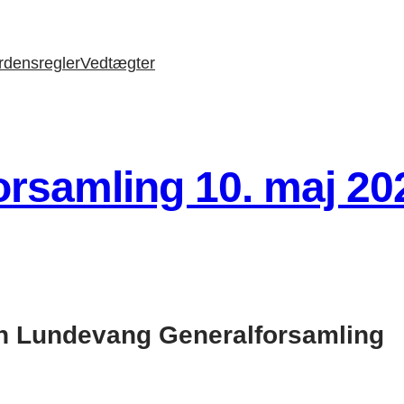
rdensregler
Vedtægter
orsamling 10. maj 20
en Lundevang Generalforsamling