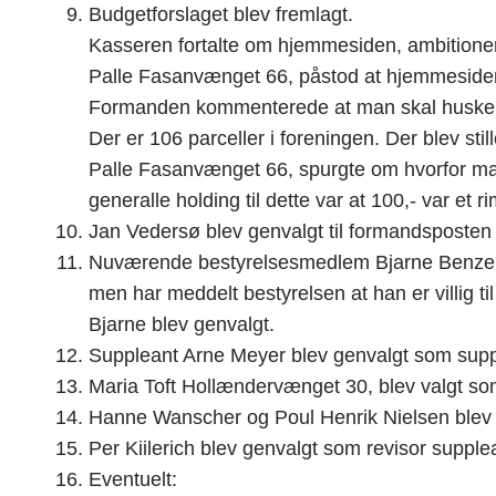
Budgetforslaget blev fremlagt.
Kasseren fortalte om hjemmesiden, ambitionen 
Palle Fasanvænget 66, påstod at hjemmesiden 
Formanden kommenterede at man skal huske på
Der er 106 parceller i foreningen. Der blev sti
Palle Fasanvænget 66, spurgte om hvorfor man s
generalle holding til dette var at 100,- var et r
Jan Vedersø blev genvalgt til formandsposten
Nuværende bestyrelsesmedlem Bjarne Benzen v
men har meddelt bestyrelsen at han er villig 
Bjarne blev genvalgt.
Suppleant Arne Meyer blev genvalgt som sup
Maria Toft Hollændervænget 30, blev valgt so
Hanne Wanscher og Poul Henrik Nielsen blev 
Per Kiilerich blev genvalgt som revisor supple
Eventuelt: