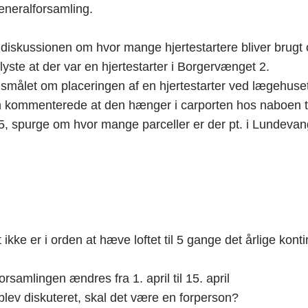
eneralforsamling.
 diskussionen om hvor mange hjertestartere bliver brugt o
e at der var en hjertestarter i Borgervænget 2.
målet om placeringen af en hjertestarter ved lægehuset
ch kommenterede at den hænger i carporten hos naboen ti
, spurge om hvor mange parceller er der pt. i Lundevan
ikke er i orden at hæve loftet til 5 gange det årlige ko
orsamlingen ændres fra 1. april til 15. april
blev diskuteret, skal det være en forperson?