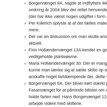
Borgervænget 9A, sagde at indflyttere ikk
omkring år 2004 blev der rettet henvend
(der har ikke været nogen udgifter i form af
Per Kiilerich oplyste at af det fælles mate
mere.
Der var en diskussion om man skulle anska
aktuelt.
Finn Hollændervænget 13A kender en god
vedligeholde planteøerne.
Maria Hollændervænget 30: Der er mange 
kunne man tænke sig at sætte skilte op 
anskaffe noget fartdæmpende der, dette 
Borgervænget 9A, Der bliver kørt stærkt
Fasanvænget for at påminde bilister om
holde farten ned. Hans Borgervænget 12, 
arbejde videre med skiltene.