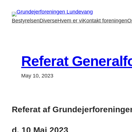
Skip
to
Bestyrelsen
Diverse
Hvem er vi
Kontakt foreningen
O
content
Referat Generalf
May 10, 2023
Referat af Grundejerforening
d. 10 Maj 2023